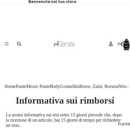
Benvenuta nel tuo store
Total
Home
articol
nel
carrell
0
Home
Punte
Mezze Punte
Body
Gonnellini
Borse, Zaini, Borsoni
Warm
Informativa sui rimborsi
La nostra informativa sui resi entro 15 giorni prevede che, dopo
la ricezione di un articolo, hai 15 giorni di tempo per richiedere
Punte
un reso.